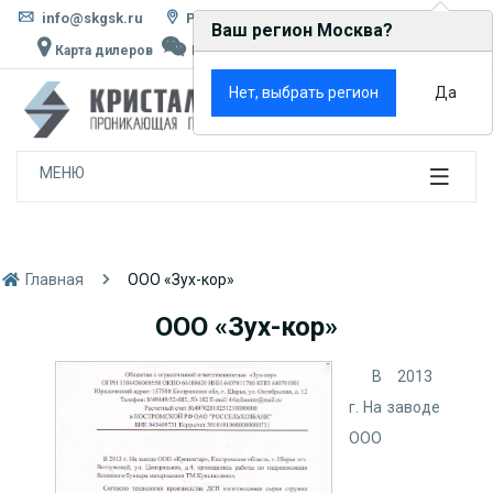
info@skgsk.ru
Россия, г. Москва, ул. Кетчерская, д. 13
Ваш регион Москва?
Карта дилеров
Написать в MAX
Rutube
VK
×
Нет, выбрать регион
Да
0
МЕНЮ
Главная
ООО «Зух-кор»
ООО «Зух-кор»
В 2013
г. На заводе
ООО