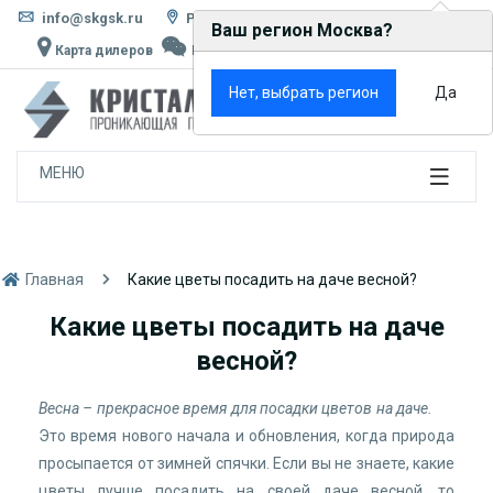
info@skgsk.ru
Россия, г. Москва, ул. Кетчерская, д. 13
Ваш регион Москва?
Карта дилеров
Написать в MAX
Rutube
VK
×
Нет, выбрать регион
Да
0
МЕНЮ
Главная
Какие цветы посадить на даче весной?
Какие цветы посадить на даче
весной?
Весна – прекрасное время для посадки цветов на даче.
Это время нового начала и обновления, когда природа
просыпается от зимней спячки. Если вы не знаете, какие
цветы лучше посадить на своей даче весной, то