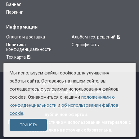
Ванная
Паркинг
Информация
Оплата и доставка
Альбом тех. решений
Политика
Сертификаты
конфиденциальности
Тех.карта
Мы используем файлы cookies для улучшения
работы сайта. Оставаясь на нашем сайте, вы
2007–2024 КРИСТАЛЛИЗОЛ™
соглашаетесь с условиями использования файлов
© ООО «ПК «ГидроСтройКомплект»
cookies. Ознакомиться с нашими
положениями о
конфиденциальности
и
об использовании файлов
Указанные цены на страницах сайта не являются
cookie
.
публичной офертой.
При полном или частичном использовании материалов с
ПРИНЯТЬ
сайта ссылка на источник обязательна.