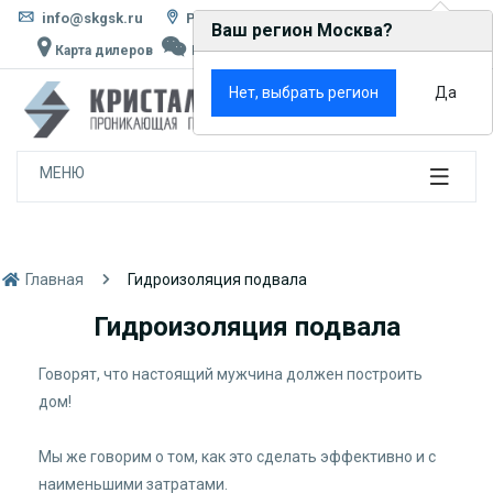
info@skgsk.ru
Россия, г. Москва, ул. Кетчерская, д. 13
Ваш регион Москва?
Карта дилеров
Написать в MAX
Rutube
VK
×
Нет, выбрать регион
Да
0
МЕНЮ
Главная
Гидроизоляция подвала
Гидроизоляция подвала
Говорят, что настоящий мужчина должен построить
дом!⠀
⠀
Мы же говорим о том, как это сделать эффективно и с
наименьшими затратами.