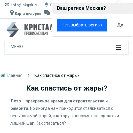
info@skgsk.ru
Россия, г. Москва, ул. Кетчерская, д. 13
Ваш регион Москва?
Карта дилеров
Написать в MAX
Rutube
VK
×
Нет, выбрать регион
Да
0
МЕНЮ
Главная
Как спастись от жары?
Как спастись от жары?
Лето – прекрасное время для строительства и
ремонта
. Но иногда нам приходится сталкиваться с
невыносимой жарой, в которую невозможно сделать и
лишний шаг. Как спасаться?