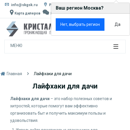
info@skgsk.ru
Россия, г. Москва, ул. Кетчерская, д. 13
Ваш регион Москва?
Карта дилеров
Написать в MAX
Rutube
VK
×
Нет, выбрать регион
Да
0
МЕНЮ
Главная
Лайфхаки для дачи
Лайфхаки для дачи
Лайфхаки для дачи
– это набор полезных советов и
хитростей, которые помогут вам эффективно
организовать быт и получить максимум пользы и
удовольствия.
Используйте пластиковые стаканчики для