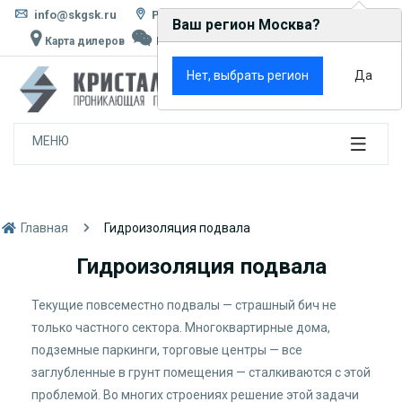
info@skgsk.ru
Россия, г. Москва, ул. Кетчерская, д. 13
Ваш регион Москва?
Карта дилеров
Написать в MAX
Rutube
VK
×
Нет, выбрать регион
Да
0
МЕНЮ
Главная
Гидроизоляция подвала
Гидроизоляция подвала
Текущие повсеместно подвалы — страшный бич не
только частного сектора. Многоквартирные дома,
подземные паркинги, торговые центры — все
заглубленные в грунт помещения — сталкиваются с этой
проблемой. Во многих строениях решение этой задачи