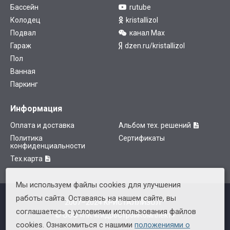
Бассейн
rutube
Колодец
kristallizol
Подвал
канал Max
Гараж
dzen.ru/kristallizol
Пол
Ванная
Паркинг
Информация
Оплата и доставка
Альбом тех. решений
Политика
Сертификаты
конфиденциальности
Тех.карта
Мы используем файлы cookies для улучшения
работы сайта. Оставаясь на нашем сайте, вы
2007–2024 КРИСТАЛЛИЗОЛ™
соглашаетесь с условиями использования файлов
© ООО «ПК «ГидроСтройКомплект»
cookies. Ознакомиться с нашими
положениями о