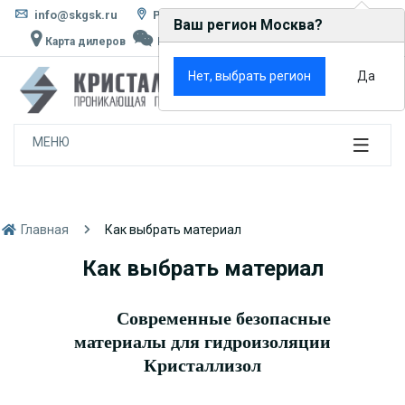
info@skgsk.ru
Россия, г. Москва, ул. Кетчерская, д. 13
Ваш регион Москва?
Карта дилеров
Написать в MAX
Rutube
VK
×
Нет, выбрать регион
Да
0
МЕНЮ
Главная
Как выбрать материал
Как выбрать материал
Современные безопасные
материалы для гидроизоляции
Кристаллизол