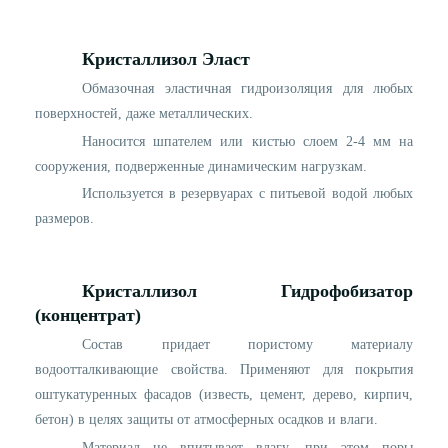
Кристаллиз
o
л Эл
a
ст
Обмазочная эластичная гидроизоляция для любых
поверхностей, даже металлических.
Наносится шпателем или кистью слоем 2-4 мм на
сооружения, подверженные динамическим нагрузкам.
Используется в резервуарах с питьевой водой любых
размеров.
Кристаллиз
o
л Гидрофобизатор
(концентрат)
Состав придает пористому материалу
водоотталкивающие свойства. Применяют для покрытия
оштукатуренных фасадов (известь, цемент, дерево, кирпич,
бетон) в целях защиты от атмосферных осадков и влаги.
Материал не впитывает влагу, при этом поры