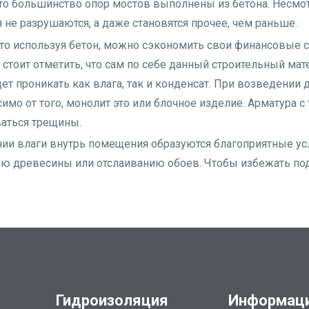
о большинство опор мостов выполнены из бетона. Несмотря
не разрушаются, а даже становятся прочее, чем раньше.
то используя бетон, можно сэкономить свои финансовые с
о стоит отметить, что сам по себе данный строительный мате
ет проникать как влага, так и конденсат. При возведении
симо от того, монолит это или блочное изделие. Арматура 
ваться трещины.
нии влаги внутрь помещения образуются благоприятные усл
ю древесины или отслаиванию обоев. Чтобы избежать под
Гидроизоляция
Информац