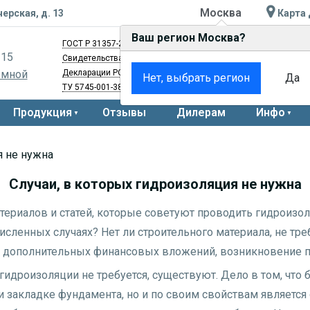
Москва
черская, д. 13
Карта 
Ваш регион Москва?
ГОСТ Р 31357-2007
и
ГОСТ Р 56703-2015
-15
Свидетельства
BY.70.06.01.008.Е.000752.03.20
и
RU.77.01.34.
 мной
Декларации
РОСС RU Д-RU.АЖ40.В.01022/20
и
РОСС RU Д-RU.
Нет, выбрать регион
Да
ТУ 5745-001-38213907-11
Продукция
Отзывы
Дилерам
Инфо
я не нужна
Случаи, в которых гидроизоляция не нужна
ериалов и статей, которые советуют проводить гидроизо
численных случаях? Нет ли строительного материала, не т
ет дополнительных финансовых вложений, возникновение 
 гидроизоляции не требуется, существуют. Дело в том, что
закладке фундамента, но и по своим свойствам является 