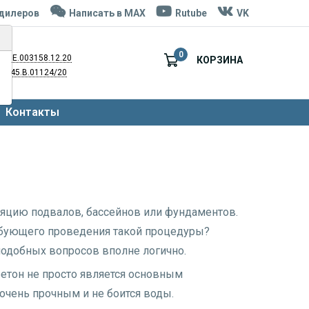
дилеров
Написать в MAX
Rutube
VK
0
008.Е.003158.12.20
КОРЗИНА
НА45.В.01124/20
Контакты
ляцию подвалов, бассейнов или фундаментов.
ребующего проведения такой процедуры?
подобных вопросов вполне логично.
 бетон не просто является основным
очень прочным и не боится воды.