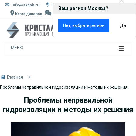
info@skgsk.ru
Россия, г. Москва, ул. Кетчерская, д. 13
Ваш регион Москва?
Карта дилеров
Написать в MAX
Rutube
VK
×
Нет, выбрать регион
Да
0
МЕНЮ
Главная
Проблемы неправильной гидроизоляции и методы их решения
Проблемы неправильной
гидроизоляции и методы их решения