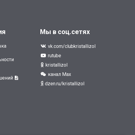
ия
Мы в соц.сетях
вка
vk.com/clubkristallizol
rutube
ьности
kristallizol
канал Max
ешений
dzen.ru/kristallizol