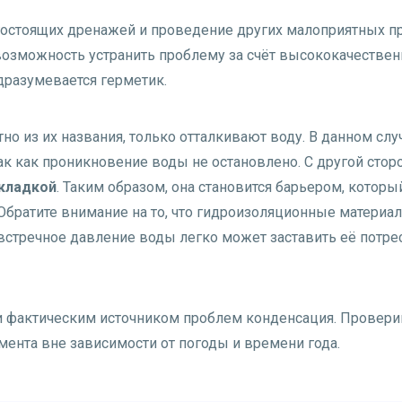
рогостоящих дренажей и проведение других малоприятных п
 возможность устранить проблему за счёт высококачествен
одразумевается герметик.
но из их названия, только отталкивают воду. В данном сл
ак как проникновение воды не остановлено. С другой стор
 кладкой
. Таким образом, она становится барьером, котор
 Обратите внимание на то, что гидроизоляционные материа
о встречное давление воды легко может заставить её потр
и фактическим источником проблем конденсация. Провери
мента вне зависимости от погоды и времени года.