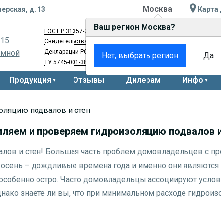
Москва
черская, д. 13
Карта 
Ваш регион Москва?
ГОСТ Р 31357-2007
и
ГОСТ Р 56703-2015
-15
Свидетельства
BY.70.06.01.008.Е.000752.03.20
и
RU.77.01.34.
 мной
Декларации
РОСС RU Д-RU.АЖ40.В.01022/20
и
РОСС RU Д-RU.
Нет, выбрать регион
Да
ТУ 5745-001-38213907-11
Продукция
Отзывы
Дилерам
Инфо
оляцию подвалов и стен
пляем и проверяем гидроизоляцию подвалов и
лов и стен! Большая часть проблем домовладельцев с пр
осень – дождливые времена года и именно они являются н
особенно остро. Часто домовладельцы ассоциируют усло
ако знаете ли вы, что при минимальном расходе гидроизо