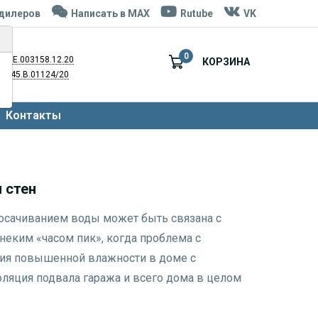
дилеров
Написать в MAX
Rutube
VK
0
008.Е.003158.12.20
КОРЗИНА
НА45.В.01124/20
Контакты
 стен
осачиванием воды может быть связана с
еким «часом пик», когда проблема с
вия повышенной влажности в доме с
ляция подвала гаража и всего дома в целом